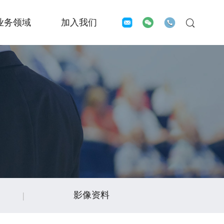
业务领域
加入我们
影像资料
|