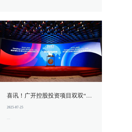
喜讯！广开控股投资项目双双“上市”
2025-07-25
...