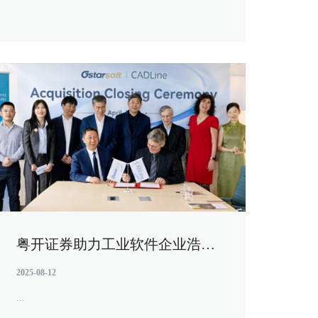
粤开证券助力工业软件企业浩辰软件成功收购匈牙利CadLine
2025-08-12
...