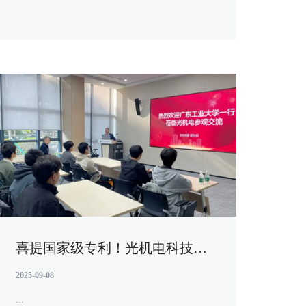
喜提国家级专利！光机电科技公司与暨南大学产研融合再结硕果
2025-09-08
...