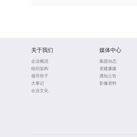
关于我们
媒体中心
企业概况
集团动态
组织架构
党建廉建
领导班子
通知公告
大事记
影像资料
企业文化