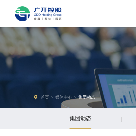
首页
>
媒体中心
>
集团动态
集团动态
|