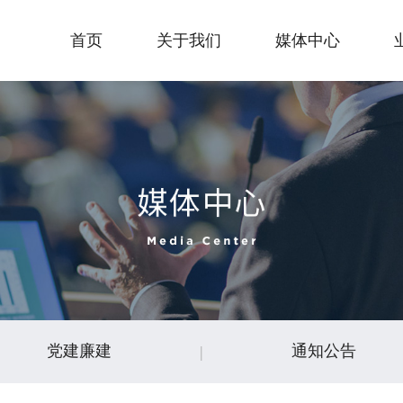
首页
关于我们
媒体中心
党建廉建
通知公告
|