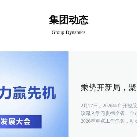
集团动态
Group-Dynamics
2月27日，2026年广
议深入学习贯彻全省、全
2026年重点工作任务，动