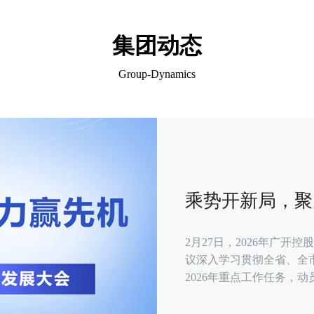
集团动态
Group-Dynamics
2月27日，2026年广
议深入学习贯彻全省、全
2026年重点工作任务，动