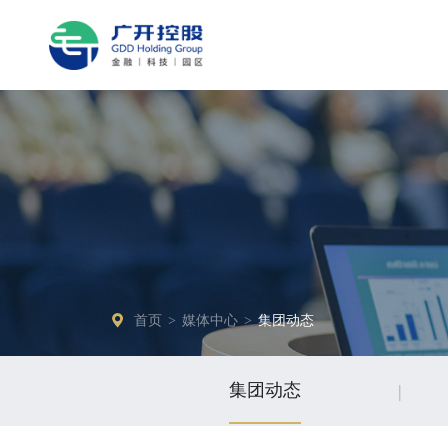
首页
>
媒体中心
>
集团动态
集团动态
|