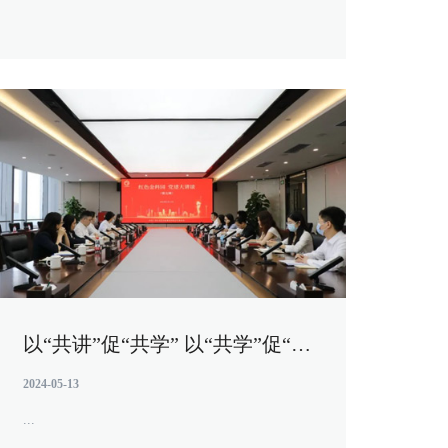
以“共讲”促“共学” 以“共学”促“共进”——广开控股举办“红色金科园 党建大讲谈”第五期活动
2024-05-13
...