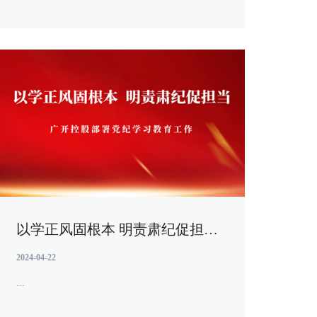
以学正风固根本 明责肃纪促担当——广开控股部署党纪学习教育工作
2024-04-22
...