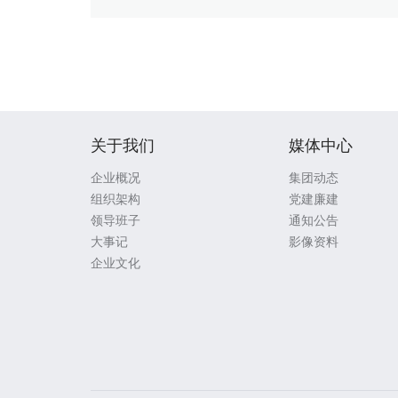
关于我们
媒体中心
企业概况
集团动态
组织架构
党建廉建
领导班子
通知公告
大事记
影像资料
企业文化