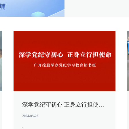
深学党纪守初心 正身立行担使命——广开控股举办党纪学习教育读书班
2024-05-23
...